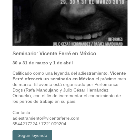
Seminario: Vicente Ferré en México
30 y 31 de marzo y 1 de abril
Calificado como una leyenda del adiestramiento,
Vicente
Ferré ofrecerá un seminario en México
el próximo mes
de marzo. El evento está organizado por Perfomance
Dogs (Rafa Mandujano y Julio César Hernández
Orihuela), con el fin de incrementar el conocimiento de
los perros de trabajo en su país.
Contacta:
adiestramiento@vicenteferre.com
5544217224 / 7221009204
Seguir leyendo