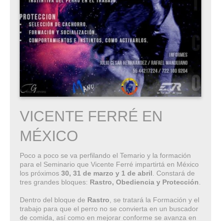
VICENTE FERRÉ EN
MÉXICO
Poco a poco se va perfilando el Temario y la formación
para el Seminario que Vicente Ferré impartirtá en México
los próximos
30, 31 de marzo y 1 de abril
. Constará de
tres grandes bloques:
Rastro, Obediencia y Protección
.
Dentro del bloque de
Rastro
, se tratará la Formación y el
trabajo para que el perro no se convierta en un buscador
de comida, así como en mejorar conforme se avanza en