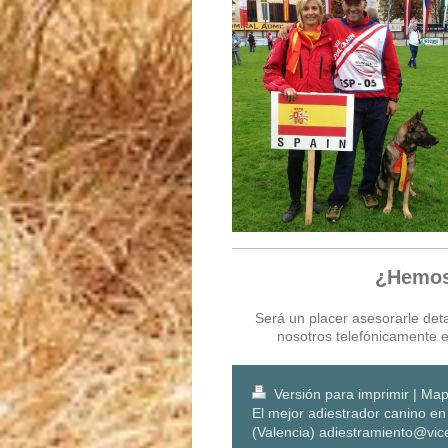
¿Hemos 
Será un placer asesorarle det
nosotros telefónicamente 
Versión para imprimir
|
Mapa
El mejor adiestrador canino en 
(Valencia) adiestramiento@vic