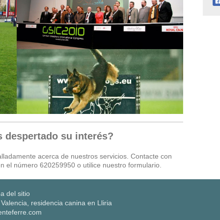
despertado su interés?
alladamente acerca de nuestros servicios. Contacte con
en el número
620259950
o utilice nuestro formulario.
 del sitio
Valencia, residencia canina en Lliria
enteferre.com