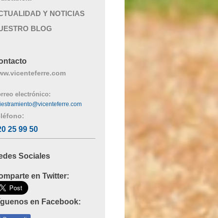
CTUALIDAD Y NOTICIAS
UESTRO BLOG
ontacto
ww.vicenteferre.com
rreo electrónico:
iestramiento@vicenteferre.com
léfono:
20 25 99 50
edes Sociales
omparte en Twitter:
íguenos en Facebook: