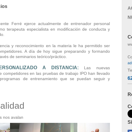
cios
A
N
ente Ferré e
jerce actualmente de entrenador personal
mo terapeuta especialista en modificación de conducta y
do.
C
w
encia y reconocimiento en la materia le ha permitido ser
ompetidores. A día de hoy sigue preparando y formando
avés de seminarios teórico/práctico.
Co
ad
ERSONALIZADO A DISTANCIA:
Las nuevas
Te
e competidores en las pruebas de trabajo IPO han llevado
6
y programas de entrenamiento que se puedan seguir y
R
alidad
C
os nos avalan
S